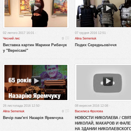
02 лютого 2017 16:01 ·
07 грудня 2016 12:51 ·
Чесний лис
0
Alina Semeniuk
Виставка картин Марини Рибачук
Подих Середньовіччя
у "Вернісажі"
26 листопада 2016 12:50 ·
08 вересня 2016 12:08 ·
Alina Semeniuk
0
Василиса Фролова
Вечір пам'яті Назарія Яремчука
НОВОСТИ НИКОЛАЕВА / СВЯ
НИКОЛАЙ, МАКАРОВ И ФАЛ
НА ЗДАНИИ НИКОЛАЕВСКОГ