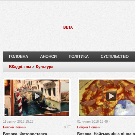
BETA
ГОЛОВНА
АНОНСИ
ПОЛІТИКА
СУСПІЛЬСТВО
ВКадрі.ком
>
Культура
11 липня 2018 15:28 ·
01 липня 2018 18:49 ·
Боярка Новини
0
Боярка Новини
Боярка. Фотовиставка
Боярка. Найсмачніша піцца в