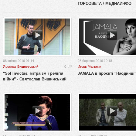
ГОРСОВЕТА / МЕДИАИНФО
06 квітня 2016 01:14 ·
28 березня 2016 10:18 ·
Ярослав Бишневський
0
Игорь Мельник
"Sol Invictus, мітраїзм і релігія
JAMALA в проєкті "Наодинці
війни" - Святослав Вишинський