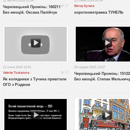
11 лютого 2016 21:04 ·
21 січня 2016 09:34 ·
Чернівецький Промінь: 160211
0
Віктор Булига
Без емоцій. Оксана Палійчук
короткометражка ТУНЕЛЬ
12 січня 2016 13:01 ·
25 грудня 2015 13:57 ·
Чернівецький Промінь: 15122
Valeriia Tsukanova
0
Як колядники з Тучина привітали
Без емоцій. Степан Мельнич
ОГО з Різдвом