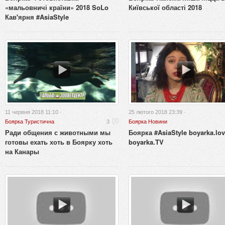
«мальовничі країни» 2018 SoLo
Київської області 2018
Кав'ярня #AsiaStyle
11 червня 2018 11:10 ·
25 лютого 2018 23:39 ·
Боярка Туристична
3
Боярка Новини
Ради общения с животными мы
Боярка #AsiaStyle boyarka.lo
готовы ехать хоть в Боярку хоть
boyarka.TV
на Канары