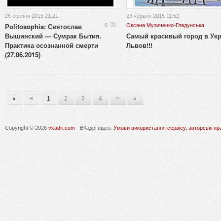
26 серпня 2015 21:21 ·
29 червня 2015 11:52 ·
Politosophia: Святослав
0
Оксана Музиченко-Гладунська
Вышинский — Сумрак Бытия.
Самый красивый город в Ук
Практика осознанной смерти
Львов!!!
(27.06.2015)
«
<
1
2
3
4
>
»
Copyright © 2026
vkadri.com
- ВКадрі відео.
Умови використання сервісу, авторські пр