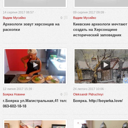
14 серпня 2017 08:57 ·
09 серпня 2017 09:09 ·
Вадим Мусийко
0
Вадим Мусийко
Археологи зовут херсонцев на
Киевские археологи мечтают
раскопки
создать на Херсонщине
исторический заповедник
12 липня 2017 15:39 ·
24 лютого 2017 10:06 ·
Боярка Новини
0
Oleksandr Pidruchnyi
г.Боярка ул.Магистральная,41 тел:
Боярка. http://boyarka.love/
063-602-18-18