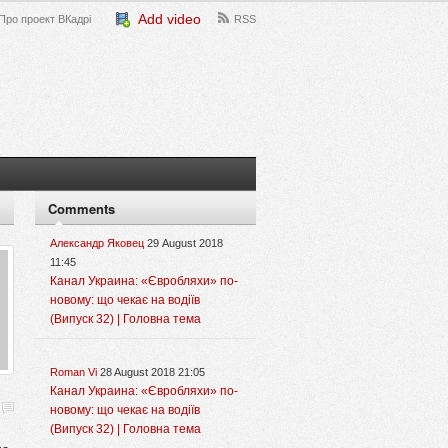
Add video
Про проект ВКадрі
RSS
Comments
Александр Яковец
29 August 2018
11:45
Канал Украина: «Євробляхи» по-
новому: що чекає на водіїв
(Випуск 32) | Головна тема
Roman Vi
28 August 2018 21:05
Канал Украина: «Євробляхи» по-
новому: що чекає на водіїв
(Випуск 32) | Головна тема