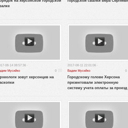
орядок на херсонской городской
городской свалки Вера Сергеев
валке
017-08-14 08:57:36 ·
2017-08-11 22:01:06 ·
адим Мусийко
0
Вадим Мусийко
0
рхеологи зовут херсонцев на
Городскому голове Херсона
аскопки
презентовали электронную
систему учета оплаты за проезд