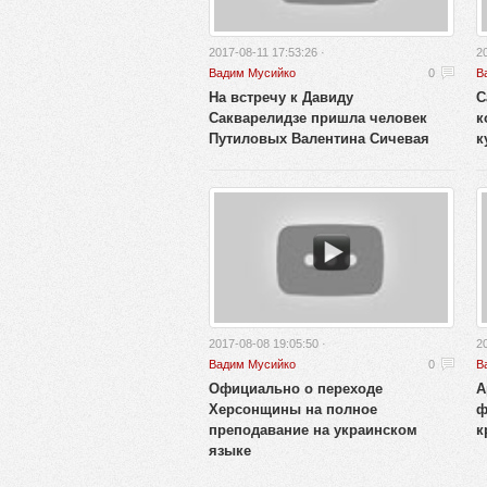
2017-08-11 17:53:26 ·
2
Вадим Мусийко
0
В
На встречу к Давиду
С
Сакварелидзе пришла человек
к
Путиловых Валентина Сичевая
к
2017-08-08 19:05:50 ·
2
Вадим Мусийко
0
В
Официально о переходе
А
Херсонщины на полное
ф
преподавание на украинском
к
языке