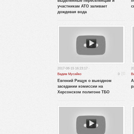
выделенные переселенцам и
п
участникам АТО заливает
с
дождевая вода
2017-08-15 16:23:17 ·
2
Вадим Мусийко
0
В
Евгений Рищук о выездном
А
заседании комиссии на
р
Херсонском полигоне ТБО