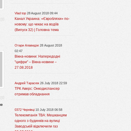
Vlad top
28 August 2018 09:44
Канал Украина: «Євробляхи» по-
новому: що чекає на водіїв
(Випуск 32) | Головна тема
Отари Алавидзе
28 August 2018
02:47
Вікна-новини: Напередодні
"цифри" – Вікна-новини –
27.08.2018
Андрей Тарасюк
26 July 2018 22:59
ТРК Аверс: Онкодиспансер
отримав обладнання
ле
0372 Чернівці
10 July 2018 06:58
Телекомпанія ТВА: Мешканцям
одного з будинків на вулиці
Заводській відключили газ