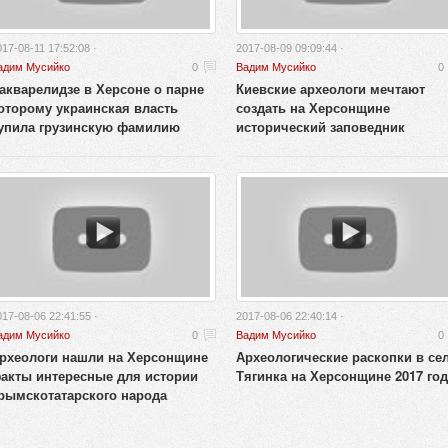
017-08-11 17:52:08 ·
2017-08-09 09:09:44 ·
адим Мусийко
0
Вадим Мусийко
0
акварелидзе в Херсоне о парне
Киевские археологи мечтают
оторому украинская власть
создать на Херсонщине
упила грузинскую фамилию
исторический заповедник
017-08-06 22:41:55 ·
2017-08-06 22:40:14 ·
адим Мусийко
0
Вадим Мусийко
0
рхеологи нашли на Херсонщине
Археологические раскопки в се
акты интересные для истории
Тягинка на Херсонщине 2017 год
рымскотатарского народа