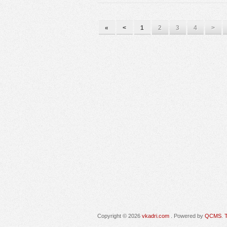
«
<
1
2
3
4
>
Copyright © 2026
vkadri.com
. Powered by
QCMS
.
T