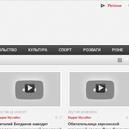
Регіони
ІЛЬСТВО
КУЛЬТУРА
СПОРТ
РОЗВАГИ
РІЗНЕ
о
017-08-16 14:02:07 ·
2017-08-16 08:00:51 ·
адим Мусийко
0
Вадим Мусийко
0
италий Богданов наводит
Обитательница херсонской