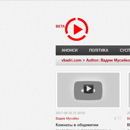
BETA
АНОНСИ
ПОЛІТИКА
СУСП
vkadri.com
>
Author: Вадим Мусийк
2017-08-16 21:18:50 ·
2
Вадим Мусийко
0
В
Комнаты в общежитии
В