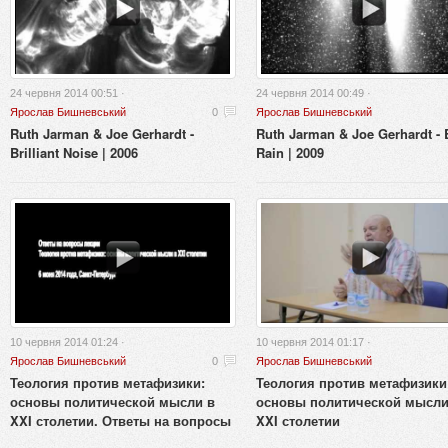
24 червня 2014 00:51 ·
24 червня 2014 00:49 ·
Ярослав Бишневський
0
Ярослав Бишневський
Ruth Jarman & Joe Gerhardt -
Ruth Jarman & Joe Gerhardt - 
Brilliant Noise | 2006
Rain | 2009
10 червня 2014 01:24 ·
10 червня 2014 01:17 ·
Ярослав Бишневський
0
Ярослав Бишневський
Теология против метафизики:
Теология против метафизики
основы политической мысли в
основы политической мысли
XXI столетии. Ответы на вопросы
XXI столетии