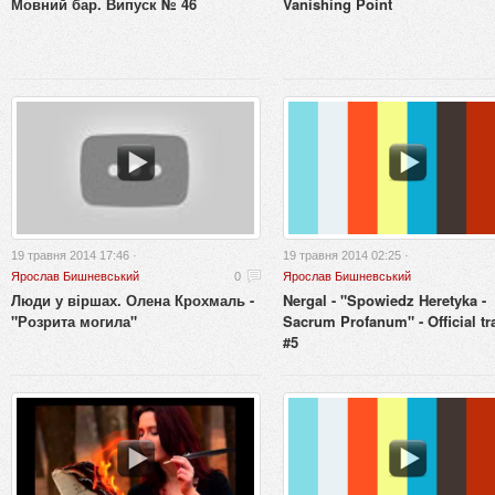
Мовний бар. Випуск № 46
Vanishing Point
19 травня 2014 17:46 ·
19 травня 2014 02:25 ·
Ярослав Бишневський
0
Ярослав Бишневський
Люди у віршах. Олена Крохмаль -
Nergal - "Spowiedz Heretyka -
"Розрита могила"
Sacrum Profanum" - Official tra
#5