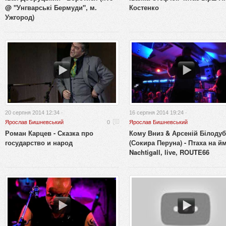
@ "Унгварські Бермуди", м.
Костенко
Ужгород)
20 серпня 2014 12:34 ·
16 серпня 2014 19:24 ·
Ярослав Бишневський
0
Ярослав Бишневський
Роман Карцев - Сказка про
Кому Вниз & Арсеній Білодуб
государство и народ
(Сокира Перуна) - Птаха на й
Nachtigall, live, ROUTE66