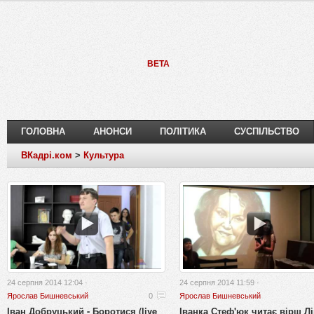
BETA
ГОЛОВНА
АНОНСИ
ПОЛІТИКА
СУСПІЛЬСТВО
ВКадрі.ком
>
Культура
24 серпня 2014 12:04 ·
24 серпня 2014 11:59 ·
Ярослав Бишневський
0
Ярослав Бишневський
Іван Добруцький - Боротися (live
Іванка Стеф'юк читає вірш Л