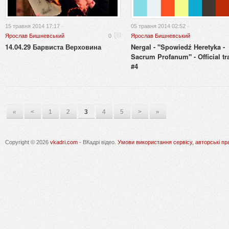
15 травня 2014 17:17 ·
05 травня 2014 02:52 ·
Ярослав Бишневський
0
Ярослав Бишневський
14.04.29 Барвиста Верховина
Nergal - "Spowiedź Heretyka -
Sacrum Profanum" - Official tra
#4
«
<
1
2
3
4
5
>
»
Copyright © 2026
vkadri.com
- ВКадрі відео.
Умови використання сервісу, авторські пр