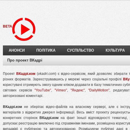
BETA
АНОНСИ
ПОЛІТИКА
СУСПІЛЬСТВО
КУЛЬТУРА
Про проект ВКадрі
Проект
ВКадрі.ком
(
vkadri.com
) є відео-сервісом, який дозволяє збирати
різних форматів. Зареєструвавшись у мережі через соціальні профілі
ВКу
користувачі отримують змогу одним кліком додавати в базу тематичних суб
світових сервісів
"YouTube"
,
"Vimeo"
,
"Яндекс"
,
"DailyMotion"
, редагува
авторизовані коментарі.
ВКадрі.ком
не зберігає відео-файлів на власному сервері, але є інстр
матеріалів з відкритих джерел інформації. Весь вміст проекту рецензує
конкретних сторінок
ВКадрі.ком
на факт їхньої відповідності тематиці
допускає реєстрацію виключно під справжніми іменами, розміщена користу
випадків) є публічною та авторизованою. Розміщуючи публічні дані 