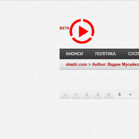
BETA
АНОНСИ
ПОЛІТИКА
СУСП
vkadri.com
>
Author: Вадим Мусийк
«
<
2
3
4
5
>