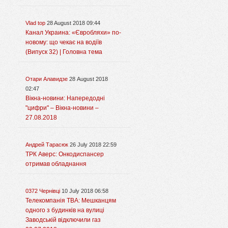
Vlad top
28 August 2018 09:44
Канал Украина: «Євробляхи» по-
новому: що чекає на водіїв
(Випуск 32) | Головна тема
Отари Алавидзе
28 August 2018
02:47
Вікна-новини: Напередодні
"цифри" – Вікна-новини –
27.08.2018
Андрей Тарасюк
26 July 2018 22:59
ТРК Аверс: Онкодиспансер
отримав обладнання
0372 Чернівці
10 July 2018 06:58
Телекомпанія ТВА: Мешканцям
одного з будинків на вулиці
Заводській відключили газ