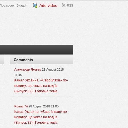
Add video
Про проект ВКадрі
RSS
Comments
Александр Яковец
29 August 2018
11:45
Канал Украина: «Євробляхи» по-
новому: що чекає на водіїв
(Випуск 32) | Головна тема
Roman Vi
28 August 2018 21:05
Канал Украина: «Євробляхи» по-
новому: що чекає на водіїв
(Випуск 32) | Головна тема