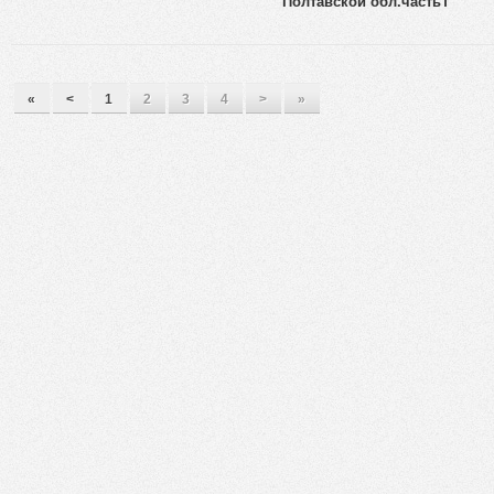
Полтавской обл.часть1
«
<
1
2
3
4
>
»