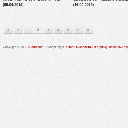
(09.04.2015)
(16.04.2015)
«
<
1
2
3
4
5
>
»
Copyright © 2026
vkadri.com
- ВКадрі відео.
Умови використання сервісу, авторські пр