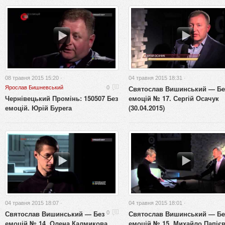
08 травня 2015 15:20 ·
04 травня 2015 18:31 ·
Святослав Вишинський — Бе
Ярослав Бишневський
0
Чернівецький Промінь: 150507 Без
емоцій № 17. Сергій Осачук
емоцій. Юрій Бурега
(30.04.2015)
04 травня 2015 18:07 ·
04 травня 2015 18:01 ·
Святослав Вишинський — Без
Святослав Вишинський — Бе
0
емоцій № 14. Олена Калмикова
емоцій № 15. Михайло Папіє