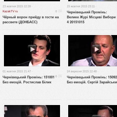
23 жовтня 2015 22:28 ·
15 жовтня 2015 23:11 ·
Чернівецький Промінь:
KazakTV ru
0
Чёрный ворон прийду в гости на
Велике Журі Місцеві Вибори 
рассвете (ДОНБАСС)
4 20151015
01 жовтня 2015 21:47 ·
24 вересня 2015 22:48 ·
Чернівецький Промінь: 151001
Чернівецький Промінь: 15092
0
Без емоцій. Ростислав Білик
Без емоцій. Сергій Зарайськ