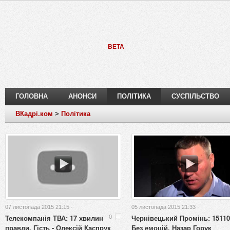
BETA
ГОЛОВНА
АНОНСИ
ПОЛІТИКА
СУСПІЛЬСТВО
ВКадрі.ком
>
Політика
07 листопада 2015 21:15 ·
05 листопада 2015 21:33 ·
Телекомпанія ТВА: 17 хвилин
Чернівецький Промінь: 15110
0
правди. Гість - Олексій Каспрук
Без емоцій. Назар Горук