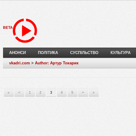
BETA
АНОНСИ
ПОЛІТИКА
СУСПІЛЬСТВО
КУЛЬТУРА
vkadri.com
>
Author: Артур Токарик
«
<
1
2
3
4
5
>
»