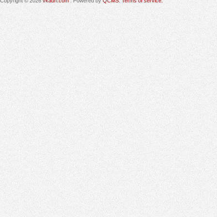
Copyright © 2026
vkadri.com
. Powered by
QCMS
.
Terms of service.