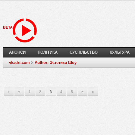
BETA
АНОНСИ
ПОЛІТИКА
СУСПІЛЬСТВО
КУЛЬТУРА
vkadri.com
>
Author: Эстетика Шоу
«
<
1
2
3
4
5
>
»