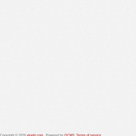
Copyright © 2026
vkadri.com
. Powered by
QCMS
.
Terms of service.