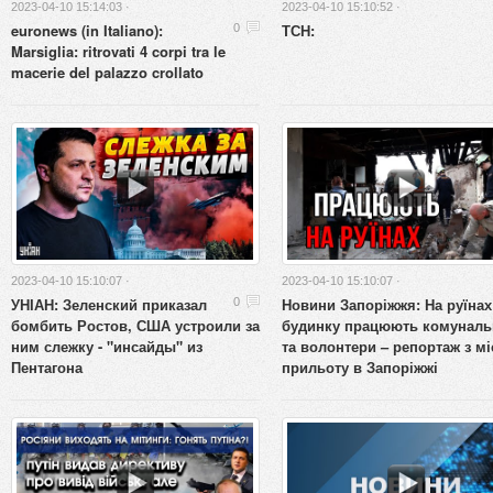
2023-04-10 15:14:03 ·
2023-04-10 15:10:52 ·
euronews (in Italiano):
ТСН:
0
Marsiglia: ritrovati 4 corpi tra le
macerie del palazzo crollato
2023-04-10 15:10:07 ·
2023-04-10 15:10:07 ·
УНІАН: Зеленский приказал
Новини Запоріжжя: На руїнах
0
бомбить Ростов, США устроили за
будинку працюють комуналь
ним слежку - "инсайды" из
та волонтери – репортаж з м
Пентагона
прильоту в Запоріжжі