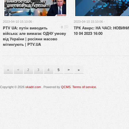
2023-04-10 15:10:06 ·
2023-04-10 15:10:06 ·
PTV UA: путін виводить
ТРК Аверс: НА ЧАСІ: НОВИНИ
0
війська: але вимагає ОДНУ умову
10 04 2023 16:00
від України | росіяни масово
мітингують | PTV.UA
«
<
2
3
4
5
>
»
Copyright © 2026
vkadri.com
. Powered by
QCMS
.
Terms of service.