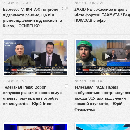
2023-04-10 15:23:50 ·
2023-04-10 15:23:21 ·
Espreso.TV: ❗КИТАЮ потрібно
ZAXID.NET: Жахливе відео з
0
підтримати реноме, що він
міста-фортеці БАХМУТА / Ве
рівновіддалений від москви та
ПОКАЗАВ в ефірі
Києва, - ОСИПЕНКО
2023-04-10 15:21:02 ·
2023-04-10 15:21:02 ·
Телеканал Рада: Ворог
Телеканал Рада: Наразі
0
випускає ракети в основному з
відбуваються контрнаступал
літаків, тому країна потребує
заходи ЗСУ для відсунення
винищувачів, - Юрій Ігнат
позицій окупантів, - Юрій
Федоренко