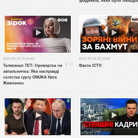
зрадників, яких було ліквідо
2023-04-10 15:24:01 ·
2023-04-10 15:23:50 ·
Телеканал ТЕТ: Ітровертка чи
Факти ICTV:
0
запальничка: Яка насправді
солістка гурту ONUKA Ната
Жижченко