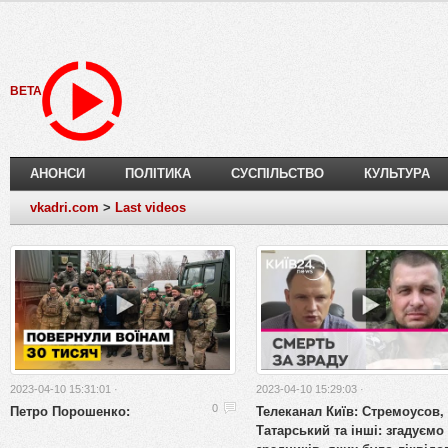
BETA
АНОНСИ
ПОЛІТИКА
СУСПІЛЬСТВО
КУЛЬТУРА
vkadri.com
>
Last videos
2023-04-10 15:31:01 ·
2023-04-10 15:29:03 ·
Петро Порошенко:
Телеканал Київ: Стремоусов,
0
Татарський та інші: згадуємо 