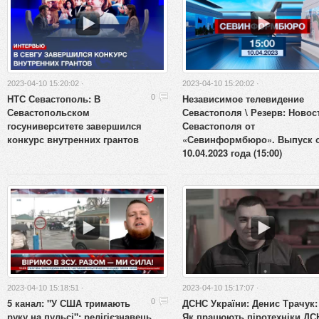
2023-04-10 15:20:02 ·
2023-04-10 15:20:02 ·
НТС Севастополь: В
Независимое телевидение
0
Севастопольском
Севастополя \ Резерв: Новос
госуниверситете завершился
Севастополя от
конкурс внутренних грантов
«Севинформбюро». Выпуск 
10.04.2023 года (15:00)
2023-04-10 15:18:51 ·
2023-04-10 15:17:07 ·
5 канал: "У США тримають
ДСНС України: Денис Трачук:
0
руку на пульсі": релігієзнавець
Як працюють піротехніки ДС